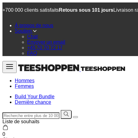
+700 000 clients satisfaits
Retours sous 101 jours
Livraison r
À propos de nous
Soutien
Chat
Envoyer un email
+45 70 70 72 17
FAQ
Hommes
Femmes
Build Your Bundle
Dernière chance
Liste de souhaits
0